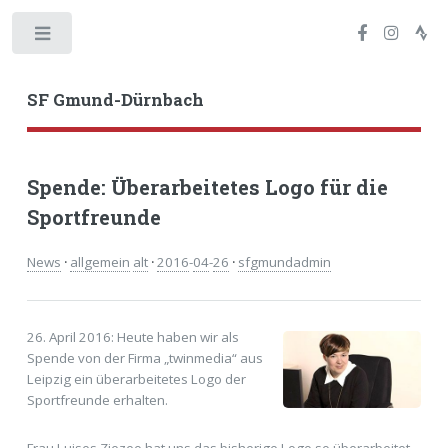
Toggle
SF Gmund-Dürnbach
Spende: Überarbeitetes Logo für die
Sportfreunde
News
·
allgemein
alt
·
2016
-
04
-
26
·
sfgmundadmin
26. April 2016: Heute haben wir als
Spende von der Firma „twinmedia“ aus
Leipzig ein überarbeitetes Logo der
Sportfreunde erhalten.
Frau Luises Ziezeo hat uns das bisherige Logo so überarbeitet,