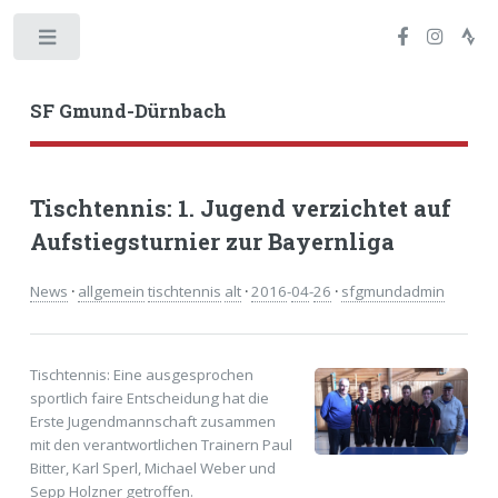
Toggle
SF Gmund-Dürnbach
Tischtennis: 1. Jugend verzichtet auf
Aufstiegsturnier zur Bayernliga
News
·
allgemein
tischtennis
alt
·
2016
-
04
-
26
·
sfgmundadmin
Tischtennis: Eine ausgesprochen
sportlich faire Entscheidung hat die
Erste Jugendmannschaft zusammen
mit den verantwortlichen Trainern Paul
Bitter, Karl Sperl, Michael Weber und
Sepp Holzner getroffen.