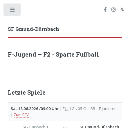
Toggle
SF Gmund-Dürnbach
F-Jugend – F2 -
Sparte Fußball
Letzte Spiele
Sa.. 13.06.2026 /09:00 Uhr
| F Jgd Gr. 05 Ost RR | F-Junioren
|
Zum BFV
SG Gaissach 1 -
-:-
SF Gmund-Dürnbach