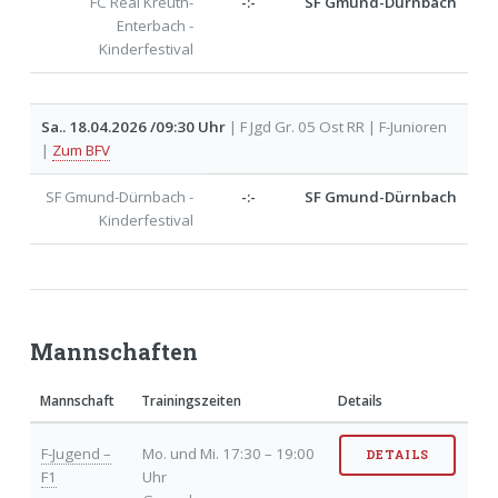
FC Real Kreuth-
-:-
SF Gmund-Dürnbach
Enterbach -
Kinderfestival
Sa.. 18.04.2026 /09:30 Uhr
| F Jgd Gr. 05 Ost RR | F-Junioren
|
Zum BFV
SF Gmund-Dürnbach -
-:-
SF Gmund-Dürnbach
Kinderfestival
Mannschaften
Mannschaft
Trainingszeiten
Details
F-Jugend –
Mo. und Mi. 17:30 – 19:00
DETAILS
F1
Uhr