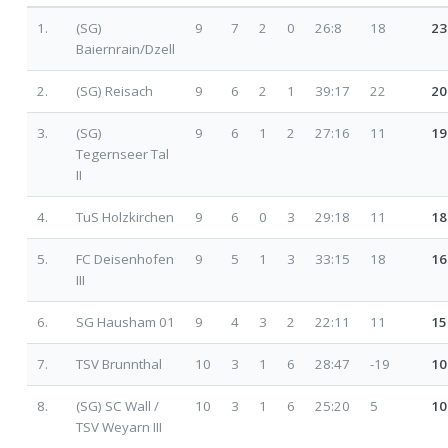
1.
(SG)
9
7
2
0
26:8
18
23
Baiernrain/Dzell
2.
(SG) Reisach
9
6
2
1
39:17
22
20
3.
(SG)
9
6
1
2
27:16
11
19
Tegernseer Tal
II
4.
TuS Holzkirchen
9
6
0
3
29:18
11
18
5.
FC Deisenhofen
9
5
1
3
33:15
18
16
III
6.
SG Hausham 01
9
4
3
2
22:11
11
15
7.
TSV Brunnthal
10
3
1
6
28:47
-19
10
8.
(SG) SC Wall /
10
3
1
6
25:20
5
10
TSV Weyarn III