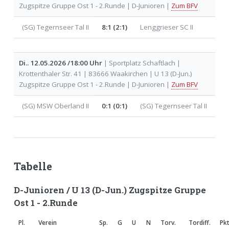
Zugspitze Gruppe Ost 1 - 2.Runde | D-Junioren |
Zum BFV
(SG) Tegernseer Tal II
8:1 (2:1)
Lenggrieser SC II
Di.. 12.05.2026 /18:00 Uhr
| Sportplatz Schaftlach |
Krottenthaler Str. 41 | 83666 Waakirchen | U 13 (D-Jun.)
Zugspitze Gruppe Ost 1 - 2.Runde | D-Junioren |
Zum BFV
(SG) MSW Oberland II
0:1 (0:1)
(SG) Tegernseer Tal II
Tabelle
D-Junioren / U 13 (D-Jun.) Zugspitze Gruppe
Ost 1 - 2.Runde
Pl.
Verein
Sp.
G
U
N
Torv.
Tordiff.
Pkt