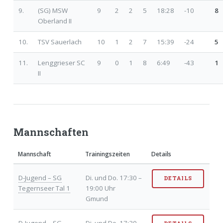
9.
(SG) MSW
9
2
2
5
18:28
-10
8
Oberland II
10.
TSV Sauerlach
10
1
2
7
15:39
-24
5
11.
Lenggrieser SC
9
0
1
8
6:49
-43
1
II
Mannschaften
Mannschaft
Trainingszeiten
Details
D-Jugend – SG
Di. und Do. 17:30 –
DETAILS
Tegernseer Tal 1
19:00 Uhr
Gmund