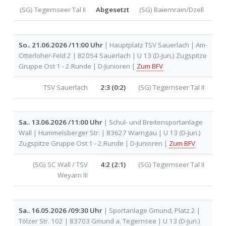
(SG) Tegernseer Tal II
Abgesetzt
(SG) Baiernrain/Dzell
So.. 21.06.2026 /11:00 Uhr
| Hauptplatz TSV Sauerlach | Am-
Otterloher-Feld 2 | 82054 Sauerlach | U 13 (D-Jun.) Zugspitze
Gruppe Ost 1 - 2.Runde | D-Junioren |
Zum BFV
TSV Sauerlach
2:3 (0:2)
(SG) Tegernseer Tal II
Sa.. 13.06.2026 /11:00 Uhr
| Schul- und Breitensportanlage
Wall | Hummelsberger Str. | 83627 Warngau | U 13 (D-Jun.)
Zugspitze Gruppe Ost 1 - 2.Runde | D-Junioren |
Zum BFV
(SG) SC Wall / TSV
4:2 (2:1)
(SG) Tegernseer Tal II
Weyarn III
Sa.. 16.05.2026 /09:30 Uhr
| Sportanlage Gmund, Platz 2 |
Tölzer Str. 102 | 83703 Gmund a. Tegernsee | U 13 (D-Jun.)