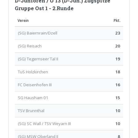
D-Junioren / U 13 (D-Jun.) Zugspitze
Gruppe Ost 1 - 2.Runde
Verein
Pkt.
(SG) Baiernrain/Dzell
23
(SG) Reisach
20
(SG) Tegernseer Tal II
19
TuS Holzkirchen
18
FC Deisenhofen III
16
SG Hausham 01
15
TSV Brunnthal
10
(SG) SC Wall / TSV Weyarn III
10
(SG) MSW Oberland II
8