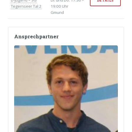
D-Jugend – SG
Di. und Do. 17:30 –
DETAILS
Tegernseer Tal 2
19:00 Uhr
Gmund
Ansprechpartner