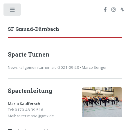
Toggle
SF Gmund-Dürnbach
Sparte Turnen
News
·
allgemein
turnen
alt
·
2021
-
09
-
20
·
Marco Senger
Spartenleitung
Maria Kaulfersch
Tel: 0170-48 39 516
Mail: reiter.maria@gmx.de