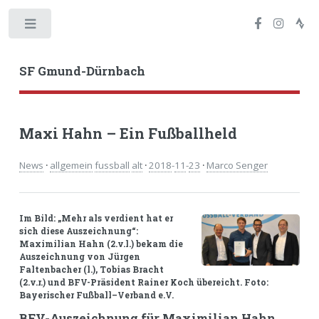
Toggle
SF Gmund-Dürnbach
Maxi Hahn – Ein Fußballheld
News
·
allgemein
fussball
alt
·
2018
-
11
-
23
·
Marco Senger
Im Bild: „Mehr als verdient hat er
sich diese Auszeichnung“:
Maximilian Hahn (2.v.l.) bekam die
Auszeichnung von Jürgen
Faltenbacher (l.), Tobias Bracht
(2.v.r.) und BFV-Präsident Rainer Koch übereicht. Foto:
Bayerischer Fußball–Verband e.V.
BFV-Auszeichnung für Maximilian Hahn