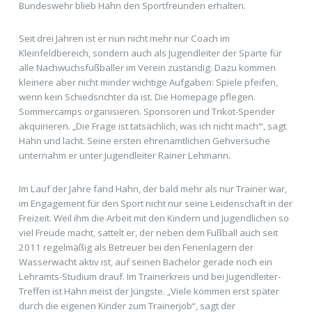
Bundeswehr blieb Hahn den Sportfreunden erhalten.
Seit drei Jahren ist er nun nicht mehr nur Coach im
Kleinfeldbereich, sondern auch als Jugendleiter der Sparte für
alle Nachwuchsfußballer im Verein zuständig. Dazu kommen
kleinere aber nicht minder wichtige Aufgaben: Spiele pfeifen,
wenn kein Schiedsrichter da ist. Die Homepage pflegen.
Sommercamps organisieren. Sponsoren und Trikot-Spender
akquirieren. „Die Frage ist tatsächlich, was ich nicht mach‘“, sagt
Hahn und lacht. Seine ersten ehrenamtlichen Gehversuche
unternahm er unter Jugendleiter Rainer Lehmann.
Im Lauf der Jahre fand Hahn, der bald mehr als nur Trainer war,
im Engagement für den Sport nicht nur seine Leidenschaft in der
Freizeit. Weil ihm die Arbeit mit den Kindern und Jugendlichen so
viel Freude macht, sattelt er, der neben dem Fußball auch seit
2011 regelmäßig als Betreuer bei den Ferienlagern der
Wasserwacht aktiv ist, auf seinen Bachelor gerade noch ein
Lehramts-Studium drauf. Im Trainerkreis und bei Jugendleiter-
Treffen ist Hahn meist der Jüngste. „Viele kommen erst später
durch die eigenen Kinder zum Trainerjob“, sagt der