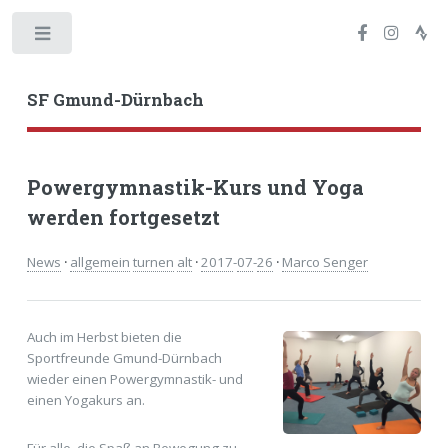
Toggle
SF Gmund-Dürnbach
Powergymnastik-Kurs und Yoga
werden fortgesetzt
News
·
allgemein
turnen
alt
·
2017
-
07
-
26
·
Marco Senger
Auch im Herbst bieten die
Sportfreunde Gmund-Dürnbach
wieder einen Powergymnastik- und
einen Yogakurs an.
Für alle, die Spaß an Bewegung zu