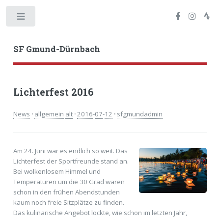
Toggle
SF Gmund-Dürnbach
Lichterfest 2016
News
·
allgemein
alt
·
2016
-
07
-
12
·
sfgmundadmin
Am 24. Juni war es endlich so weit. Das
Lichterfest der Sportfreunde stand an.
Bei wolkenlosem Himmel und
Temperaturen um die 30 Grad waren
schon in den frühen Abendstunden
kaum noch freie Sitzplätze zu finden.
Das kulinarische Angebot lockte, wie schon im letzten Jahr,