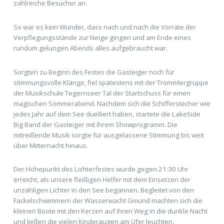
zahlreiche Besucher an.
So war es kein Wunder, dass nach und nach die Vorräte der
Verpflegungsstände zur Neige gingen und am Ende eines
rundum gelungen Abends alles aufgebraucht war.
Sorgten zu Beginn des Festes die Gasteiger noch für
stimmungsvolle Klänge, fiel spätestens mit der Trommlergruppe
der Musikschule Tegernseer Tal der Startschuss für einen
magischen Sommerabend. Nachdem sich die Schifferstecher wie
jedes Jahr auf dem See duelliert haben, startete die LakeSide
Big Band der Gasteiger mit ihrem Showprogramm. Die
mitreißende Musik sorgte für ausgelassene Stimmung bis weit
über Mitternacht hinaus.
Der Höhepunkt des Lichterfestes wurde gegen 21:30 Uhr
erreicht, als unsere fleißigen Helfer mit dem Einsetzen der
unzähligen Lichter in den See begannen. Begleitet von den
Fackelschwimmern der Wasserwacht Gmund machten sich die
kleinen Boote mit den Kerzen auf ihren Weg in die dunkle Nacht
und ließen die vielen Kinderaugen am Ufer leuchten.