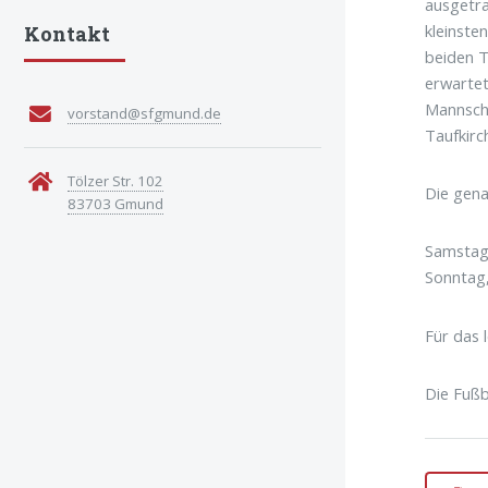
ausgetra
kleinste
Kontakt
beiden T
erwartet
Mannscha
vorstand@sfgmund.de
Taufkirc
Tölzer Str. 102
Die gena
83703 Gmund
Samstag
Sonntag
Für das 
Die Fußb