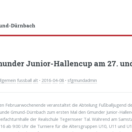
und-Dürnbach
munder Junior-Hallencup am 27. und
llgemein
fussball
alt
·
2016
-
04
-
08
·
sfgmundadmin
en Februarwochenende veranstaltet die Abteilung Fußballjugend d
eunde Gmund-Dürnbach zum ersten Mal den Gmunder Junior-Hallen
reifachturnhalle der Realschule Tegernseer Tal. Während am Samst
.16 ab 9:00 Uhr die Turniere für die Altersgruppen U10, U11 und U