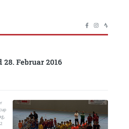
 28. Februar 2016
er
cup
ag,
12