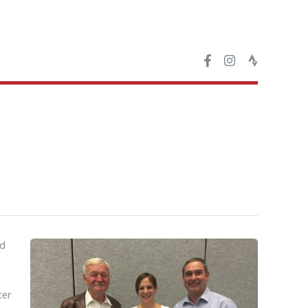
nd
ter