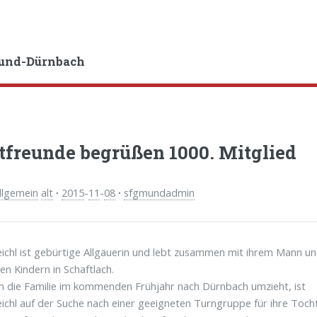
und-Dürnbach
tfreunde begrüßen 1000. Mitglied
llgemein
alt
·
2015
-
11
-
08
·
sfgmundadmin
eichl ist gebürtige Allgäuerin und lebt zusammen mit ihrem Mann u
en Kindern in Schaftlach.
die Familie im kommenden Frühjahr nach Dürnbach umzieht, ist
eichl auf der Suche nach einer geeigneten Turngruppe für ihre Toch