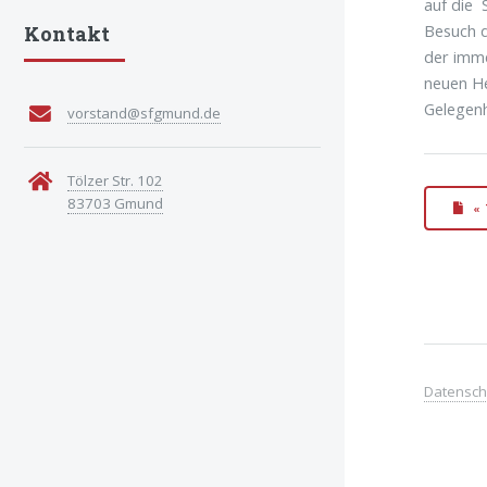
auf die
Besuch d
Kontakt
der imme
neuen He
Gelegenh
vorstand@sfgmund.de
Tölzer Str. 102
83703 Gmund
«
Datensch