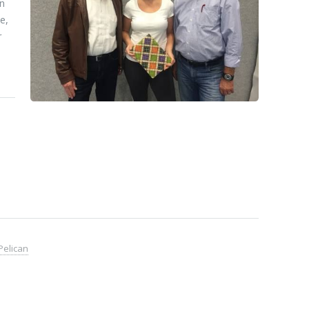
n
e,
r
Pelican